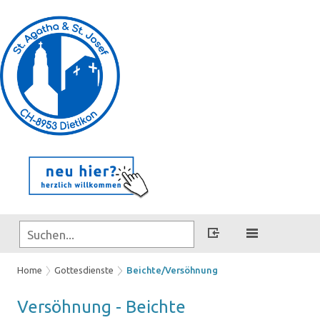
Home
Gottesdienste
Beichte/Versöhnung
Ver­söh­nung - Beich­te