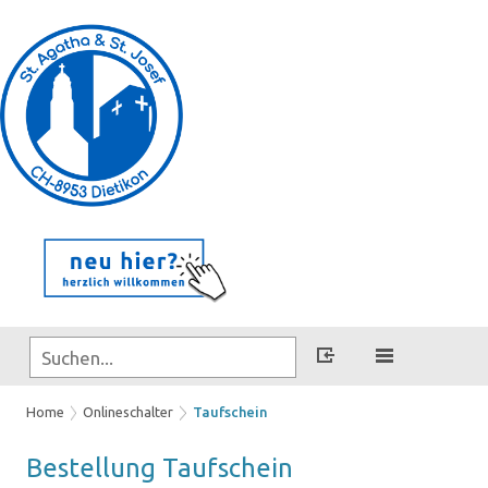
Home
Onlineschalter
Taufschein
Be­stel­lung Tauf­schein