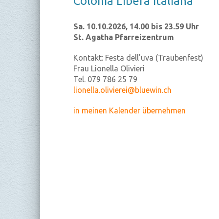
Co­lo­nia Li­be­ra Ita­lia­na
Sa. 10.10.2026, 14.00 bis 23.59 Uhr
St. Agatha Pfarreizentrum
Kontakt:
Festa dell'uva (Traubenfest)
Frau Lionella Olivieri
Tel. 079 786 25 79
lionella.olivierei@bluewin.ch
in meinen Kalender übernehmen