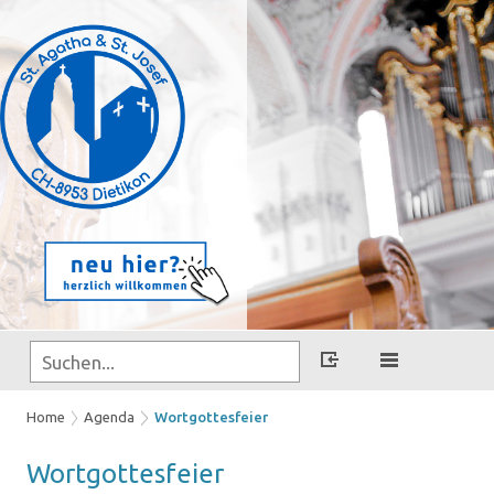
Home
Agenda
Wortgottesfeier
Wort­got­tes­fei­er