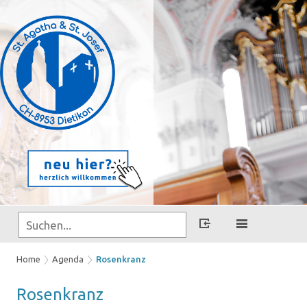
Home
Agenda
Rosenkranz
Ro­sen­kranz