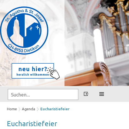
Home
Agenda
Eucharistiefeier
Eu­cha­ris­tie­fei­er