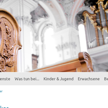
ienste
Was tun bei...
Kinder & Jugend
Erwachsene
B
er