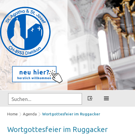
Home
Agenda
Wortgottesfeier im Ruggacker
Wort­got­tes­fei­er im Rug­ga­cker