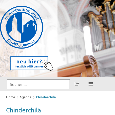
Home
Agenda
Chinderchilä
Chin­der­chi­lä