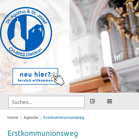
Home
Agenda
Erstkommunionsweg
Erst­kom­mu­ni­ons­weg