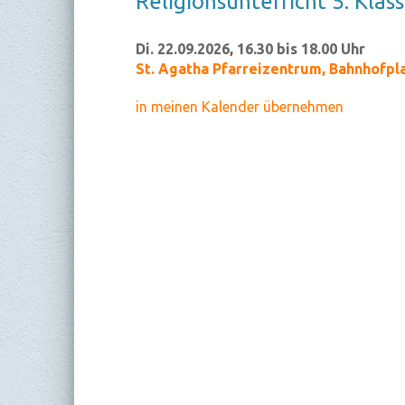
Re­li­gi­ons­un­ter­richt 5. Klas­
Di. 22.09.2026, 16.30 bis 18.00 Uhr
St. Agatha Pfarreizentrum
,
Bahnhofpla
in meinen Kalender übernehmen