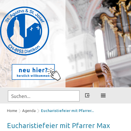
Home
Agenda
Eucharistiefeier mit Pfarrer...
Eu­cha­ris­tie­fei­er mit Pfar­rer Max