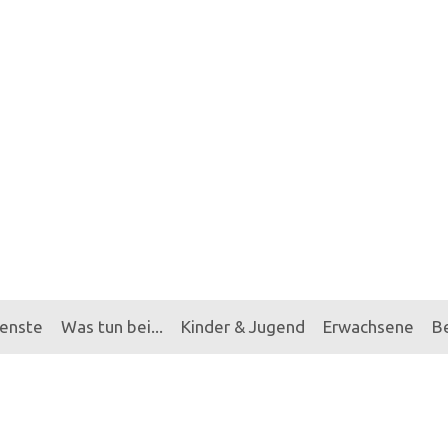
ienste
Was tun bei...
Kinder & Jugend
Erwachsene
B