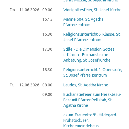
Santa Messa, St. Agatha Kirche
Do.
11.06.
2026
09.00
Wortgottesfeier, St. Josef Kirche
16.15
Manne 50+, St. Agatha
Pfarreizentrum
16.30
Religionsunterricht 6. Klasse, St.
Josef Pfarreizentrum
17.30
Stille - Die Dimension Gottes
erfahren - Eucharistische
Anbetung, St. Josef Kirche
18.30
Religionsunterricht 2. Oberstufe,
St. Josef Pfarreizentrum
Fr.
12.06.
2026
08.00
Laudes, St. Agatha Kirche
09.00
Eucharistiefeier zum Herz-Jesu-
Fest mit Pfarrer Rellstab, St.
Agatha Kirche
ökum. Frauentreff - Hildegard-
Frühstück, ref.
Kirchgemeindehaus