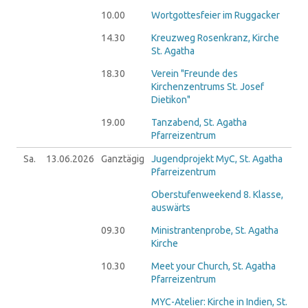
10.00
Wortgottesfeier im Ruggacker
14.30
Kreuzweg Rosenkranz, Kirche
St. Agatha
18.30
Verein "Freunde des
Kirchenzentrums St. Josef
Dietikon"
19.00
Tanzabend, St. Agatha
Pfarreizentrum
Sa.
13.06.
2026
Ganztägig
Jugendprojekt MyC, St. Agatha
Pfarreizentrum
Oberstufenweekend 8. Klasse,
auswärts
09.30
Ministrantenprobe, St. Agatha
Kirche
10.30
Meet your Church, St. Agatha
Pfarreizentrum
MYC-Atelier: Kirche in Indien, St.