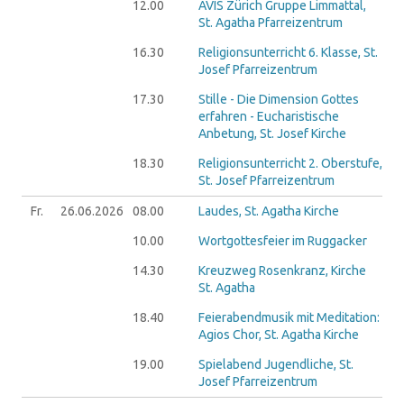
12.00
AVIS Zürich Gruppe Limmattal,
St. Agatha Pfarreizentrum
16.30
Religionsunterricht 6. Klasse, St.
Josef Pfarreizentrum
17.30
Stille - Die Dimension Gottes
erfahren - Eucharistische
Anbetung, St. Josef Kirche
18.30
Religionsunterricht 2. Oberstufe,
St. Josef Pfarreizentrum
Fr.
26.06.
2026
08.00
Laudes, St. Agatha Kirche
10.00
Wortgottesfeier im Ruggacker
14.30
Kreuzweg Rosenkranz, Kirche
St. Agatha
18.40
Feierabendmusik mit Meditation:
Agios Chor, St. Agatha Kirche
19.00
Spielabend Jugendliche, St.
Josef Pfarreizentrum